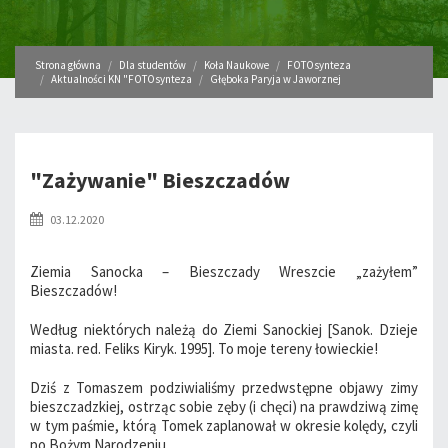
Strona główna
Dla studentów
Koła Naukowe
FOTOsynteza
Aktualności KN "FOTOsynteza
Głęboka Paryja w Jaworznej
"Zażywanie" Bieszczadów
03.12.2020
Ziemia Sanocka – Bieszczady Wreszcie „zażyłem”
Bieszczadów!
Według niektórych należą do Ziemi Sanockiej [Sanok. Dzieje
miasta. red. Feliks Kiryk. 1995]. To moje tereny łowieckie!
Dziś z Tomaszem podziwialiśmy przedwstępne objawy zimy
bieszczadzkiej, ostrząc sobie zęby (i chęci) na prawdziwą zimę
w tym paśmie, którą Tomek zaplanował w okresie kolędy, czyli
po Bożym Narodzeniu.