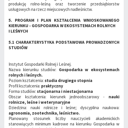
produkcję rolno-leśną oraz tworzenie przedsiębiorstw
usługowych na rzecz miejscowych nadleśnictw.
5. PROGRAM I PLAN KSZTAŁCENIA WNIOSKOWANEGO
KIERUNKU - GOSPODARKA W EKOSYSTEMACH ROLNYCH
I LEŚNYCH
5.1 CHARAKTERYSTYKA PODSTAWOWA PROWADZONYCH
STUDIÓW
Instytut Gospodarki Rolnej i Leśnej.
Nazwa kierunku studiów:
Gospodarka w ekosystemach
rolnych i leśnych.
Poziom kształcenia:
studia drugiego stopnia
Profil kształcenia:
praktyczny
Forma studiów:
stacjonarna i niestacjonarna
Obszar kształcenia: kierunek jednoobszarowy -
nauki
rolnicze, leśne i weterynaryjne
Dziedzina: nauki rolnicze i leśne; dyscyplina naukowa:
agronomia, zootechnika, leśnictwo.
Planowany stosunek liczby nauczycieli akademickich
stanowiących minimum kadrowe na kierunku Gospodarka w