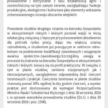
prowadzenie i korzystanie z lasu działalnością agro- i
zootechniczną na tym samym terenie, uwzględniając funkcje
produkcyjne, ekologiczne i kulturowe jako elementy wdrażania
zrównoważonego rozwoju obszarów wiejskich.
Powołanie studiów drugiego stopnia na kierunku Gospodarka
w ekosystemach rolnych i leśnych pozwoli wejść w niszę
edukacyjną związaną z lepszym przystosowaniem absolwenta
dla potrzeb rynku pracy, dając mu większą szansę
zatrudnienia, a studentom już pracującym w sektorze rolno-
leśnym na podniesienie kwalifikacji zawodowych i osiągnięcie
awansu społeczno-zawodowego.Szczególną uwagę w
procesie kształcenia na kierunku Gospodarka w ekosystemach
rolnych i leśnych zwraca się na profil praktyczny. W związku z
tym w planie studiów, zarówno stacjonarnych jak i
niestacjonarnych, uwzględniono odpowiednią ilość ćwiczeń
terenowych i praktyk. Ćwiczenia terenowe w planie studiów
stanowią ponad 30% ogólnej liczby godzin ćwiczeń, a wymiar
praktyk jest dostosowany do wymagań Rozporządzenia
Ministra Nauki i Szkolnictwa Wyższego z dnia 26 września 2016
r. w sprawie warunków prowadzenia studiów (Dz.U. z dnia 30
września 2016 r. poz. 1596).