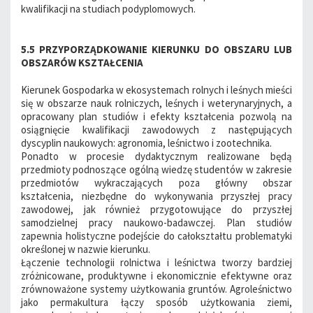
kwalifikacji na studiach podyplomowych.
5.5 PRZYPORZĄDKOWANIE KIERUNKU DO OBSZARU LUB
OBSZARÓW KSZTAŁCENIA
Kierunek Gospodarka w ekosystemach rolnych i leśnych mieści
się w obszarze nauk rolniczych, leśnych i weterynaryjnych, a
opracowany plan studiów i efekty kształcenia pozwolą na
osiągnięcie kwalifikacji zawodowych z następujących
dyscyplin naukowych: agronomia, leśnictwo i zootechnika.
Ponadto w procesie dydaktycznym realizowane będą
przedmioty podnoszące ogólną wiedzę studentów w zakresie
przedmiotów wykraczających poza główny obszar
kształcenia, niezbędne do wykonywania przyszłej pracy
zawodowej, jak również przygotowujące do przyszłej
samodzielnej pracy naukowo-badawczej. Plan studiów
zapewnia holistyczne podejście do całokształtu problematyki
określonej w nazwie kierunku.
Łączenie technologii rolnictwa i leśnictwa tworzy bardziej
zróżnicowane, produktywne i ekonomicznie efektywne oraz
zrównoważone systemy użytkowania gruntów. Agroleśnictwo
jako permakultura łączy sposób użytkowania ziemi,