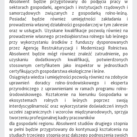
Absolwent będzie przygotowany do podjęcia pracy w
sektorach gospodarki, agencjach i instytucjach rządowych i
samorządowych związanych z gospodarką rolno-leśną.
Posiadać będzie również umiejętności zakładania i
prowadzenia własnej działalności gospodarczej w tym zakresie
oraz w usługach. Uzyskane kwalifikacje pozwolą również na
prowadzenie własnego przedsiębiorstwa rolnego lub leśnego
przy wykorzystaniu środków z funduszy dysponowanych
przez Agencję Restrukturyzacji i Modernizacji Rolnictwa.
Absolwent będzie mógł również znaleźć zatrudnienie, po
uzyskaniu dodatkowych kwalifikacji, potwierdzonych
stosownym certyfikatem jako inspektor w jednostkach
certyfikujących gospodarstwa ekologiczne i leśne.
Osiągnięta wiedza i umiejętności pozwolą również na zdobycie
uprawnień doradcy rolno-środowiskowego i eksperta
przyrodniczego z uprawnieniami w ramach programu rolno-
środowiskowego. Kształcenie na kierunku Gospodarka w
ekosystemach rolnych i leśnych poprzez swoją
interdyscyplinarność oraz wykorzystanie doświadczeń innych
uczelni zagranicznych i wzorców międzynarodowych, sprzyja
tworzeniu profesjonalnej kadry pracowników
dla gospodarki regionu. Absolwent studiów drugiego stopnia
w pełni będzie przygotowany do kontynuacji kształcenia na
studiach trzeciego stopnia oraz dalszego podnoszenia swoich