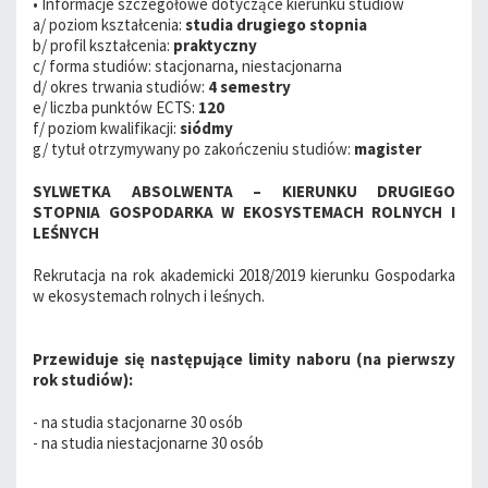
• Informacje szczegółowe dotyczące kierunku studiów
a/ poziom kształcenia:
studia drugiego stopnia
b/ profil kształcenia:
praktyczny
c/ forma studiów: stacjonarna, niestacjonarna
d/ okres trwania studiów:
4 semestry
e/ liczba punktów ECTS:
120
f/ poziom kwalifikacji:
siódmy
g/ tytuł otrzymywany po zakończeniu studiów:
magister
SYLWETKA ABSOLWENTA – KIERUNKU DRUGIEGO
STOPNIA GOSPODARKA W EKOSYSTEMACH ROLNYCH I
LEŚNYCH
Rekrutacja na rok akademicki 2018/2019 kierunku Gospodarka
w ekosystemach rolnych i leśnych.
Przewiduje się następujące limity naboru (na pierwszy
rok studiów):
- na studia stacjonarne 30 osób
- na studia niestacjonarne 30 osób