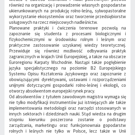
również na organizację i prowadzenie własnych gospodarstw
ukierunkowanych na produkcję rolno-leśną, sylwopastoralne
wykorzystanie ekosystemów oraz tworzenie przedsiębiorstw
usługowych na rzecz miejscowych nadleśnictw.
Planowane praktyki i ćwiczenia terenowe pozwolą na
zapoznanie się studenta z procesami biologicznymi i
fizykochemicznymi w środowisku rolnym i leśnym oraz
praktyczne zastosowanie uzyskanej wiedzy teoretycznej.
Przewiduje się również możliwość odbywania praktyk
zagranicznych w krajach Unii Europejskiej, a także na obszarze
Euroregionu Karpaty Wschodnie. Nastąpi także pogłębienie
języka specjalistycznego na poziomie B2 Europejskiego
Systemu Opisu Kształcenia Językowego oraz zapoznanie z
obowiązującymi dyrektywami, ustawami i rozporządzeniami
unijnymi dotyczącymi gospodarki rolno-leśnej i ekologii, co
otworzy absolwentom europejski rynek pracy.
Od absolwentów z tytułem zawodowym magistra wymaga się
nie tylko modyfikacji instrumentów już istniejących ale także
implementowania metodologii oraz narzędzi stosowanych w
innych sektorach i dziedzinach nauki. Stąd wiedza na drugim
stopniu kierunku poszerzona zostanie o podstawy
zarządzania, marketingu oraz funkcjonownaia gopodarstw
rolnych i leśnych nie tylko w Polsce, lecz także w Unii