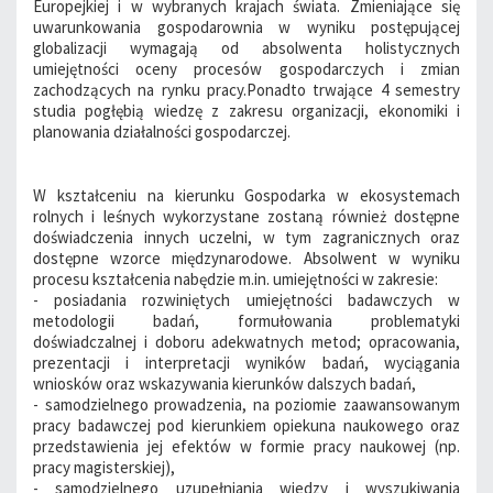
Europejkiej i w wybranych krajach świata. Zmieniające się
uwarunkowania gospodarownia w wyniku postępującej
globalizacji wymagają od absolwenta holistycznych
umiejętności oceny procesów gospodarczych i zmian
zachodzących na rynku pracy.Ponadto trwające 4 semestry
studia pogłębią wiedzę z zakresu organizacji, ekonomiki i
planowania działalności gospodarczej.
W kształceniu na kierunku Gospodarka w ekosystemach
rolnych i leśnych wykorzystane zostaną również dostępne
doświadczenia innych uczelni, w tym zagranicznych oraz
dostępne wzorce międzynarodowe. Absolwent w wyniku
procesu kształcenia nabędzie m.in. umiejętności w zakresie:
- posiadania rozwiniętych umiejętności badawczych w
metodologii badań, formułowania problematyki
doświadczalnej i doboru adekwatnych metod; opracowania,
prezentacji i interpretacji wyników badań, wyciągania
wniosków oraz wskazywania kierunków dalszych badań,
- samodzielnego prowadzenia, na poziomie zaawansowanym
pracy badawczej pod kierunkiem opiekuna naukowego oraz
przedstawienia jej efektów w formie pracy naukowej (np.
pracy magisterskiej),
- samodzielnego uzupełniania wiedzy i wyszukiwania