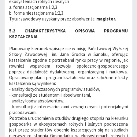
ekosystemach rolnych i leśnych
a. forma stacjonarna 1:2,3
b. forma niestacjonarna 1:2,3
Tytuł zawodowy uzyskany przez absolwenta:
magister.
5.2 CHARAKTERYSTYKA OPISOWA PROGRAMU
KSZTAŁCENIA
Planowany kierunek wpisuje się w misję Państwowej Wyższej
Szkoły Zawodowej im. Jana Grodka w Sanoku, oferując
kształcenie zgodne z potrzebami rynku pracy w regionie, jak
również wsparciem rozwoju społeczno-gospodarczego
poprzez działalność dydaktyczną, organizacyjną i naukową.
Opracowany plan i program kształcenia oraz założone efekty
kształcenia są wynikiem:
- analizy dotychczasowych programów studiów,
- konsultacji ze studentami i absolwentami,
- analizy losów absolwentów,
- konsultacji z interesariuszami zewnętrznymi i potencjalnymi
pracodawcami.
Potrzeba uruchomienia studiów drugiego stopnia na kierunku
gospodarka w ekosystemach rolnych i leśnych podnoszona
jest przez studentów obecnie kształcących się na studiach
pierwszego stopnia Gospodarka w ekosystemach rolnych i