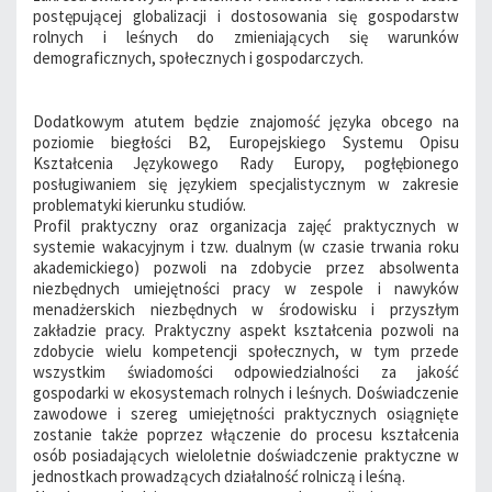
postępującej globalizacji i dostosowania się gospodarstw
rolnych i leśnych do zmieniających się warunków
demograficznych, społecznych i gospodarczych.
Dodatkowym atutem będzie znajomość języka obcego na
poziomie biegłości B2, Europejskiego Systemu Opisu
Kształcenia Językowego Rady Europy, pogłębionego
posługiwaniem się językiem specjalistycznym w zakresie
problematyki kierunku studiów.
Profil praktyczny oraz organizacja zajęć praktycznych w
systemie wakacyjnym i tzw. dualnym (w czasie trwania roku
akademickiego) pozwoli na zdobycie przez absolwenta
niezbędnych umiejętności pracy w zespole i nawyków
menadżerskich niezbędnych w środowisku i przyszłym
zakładzie pracy. Praktyczny aspekt kształcenia pozwoli na
zdobycie wielu kompetencji społecznych, w tym przede
wszystkim świadomości odpowiedzialności za jakość
gospodarki w ekosystemach rolnych i leśnych. Doświadczenie
zawodowe i szereg umiejętności praktycznych osiągnięte
zostanie także poprzez włączenie do procesu kształcenia
osób posiadających wieloletnie doświadczenie praktyczne w
jednostkach prowadzących działalność rolniczą i leśną.