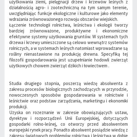
użytkowania ziemi, pielęgnacji drzew i krzewów leśnych z
działalnością agro- i zootechniczną na tym samym terenie,
uwzględniając funkcje ekologiczne i kulturowe jako elementy
wdrażania zrównoważonego rozwoju obszarów wiejskich.
Łączenie technologii rolnictwa, leśnictwa i ekologii tworzy
bardziej zrównoważone, produktywne i ekonomiczne
efektywne systemy użytkowania gruntów. W systemach tych
drzewa i krzewy umieszczone są celowo wewnątrz systemów
rolniczych, a w systemach leśnych natomiast wprowadzane są
rośliny nienastawione na produkcję drewna. Specyfiką tej
filozofii gospodarowania jest uzupełnianie hodowli zwierząt
użytkowych chowem zwierząt dzikich i łowiectwem .
Studia drugiego stopnia, poszerzą wiedzę absolwenta z
zakresu procesów biologicznych zachodzących w przyrodzie,
nowoczesnych sposobów gospodarowania w rolnictwie i
leśnictwie oraz podstaw zarządzania, marketingu i ekonomiki
produkcji.
Uzyska on rozeznanie w zakresie obowiązujących ustaw,
dyrektyw i rozporządzeń Unii Europejskiej, dotyczących
gospodarki rolno-leśnej, co otworzy przed absolwentem
europejski rynek pracy. Ponadto absolwent posiądzie wiedzę z
zakresu światowych problemów rolnictwa i leśnictwa w dobie