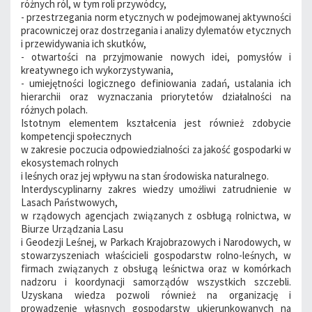
różnych ról, w tym roli przywódcy,
- przestrzegania norm etycznych w podejmowanej aktywności
pracowniczej oraz dostrzegania i analizy dylematów etycznych
i przewidywania ich skutków,
- otwartości na przyjmowanie nowych idei, pomysłów i
kreatywnego ich wykorzystywania,
- umiejętności logicznego definiowania zadań, ustalania ich
hierarchii oraz wyznaczania priorytetów działalności na
różnych polach.
Istotnym elementem kształcenia jest również zdobycie
kompetencji społecznych
w zakresie poczucia odpowiedzialności za jakość gospodarki w
ekosystemach rolnych
i leśnych oraz jej wpływu na stan środowiska naturalnego.
Interdyscyplinarny zakres wiedzy umożliwi zatrudnienie w
Lasach Państwowych,
w rządowych agencjach związanych z osbługą rolnictwa, w
Biurze Urządzania Lasu
i Geodezji Leśnej, w Parkach Krajobrazowych i Narodowych, w
stowarzyszeniach właścicieli gospodarstw rolno-leśnych, w
firmach związanych z obsługą leśnictwa oraz w komórkach
nadzoru i koordynacji samorządów wszystkich szczebli.
Uzyskana wiedza pozwoli również na organizację i
prowadzenie własnych gospodarstw ukierunkowanych na