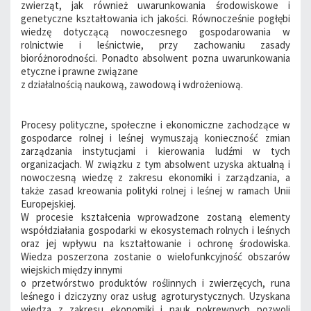
zwierząt, jak również uwarunkowania środowiskowe i
genetyczne kształtowania ich jakości. Równocześnie pogłębi
wiedzę dotyczącą nowoczesnego gospodarowania w
rolnictwie i leśnictwie, przy zachowaniu zasady
bioróżnorodności. Ponadto absolwent pozna uwarunkowania
etyczne i prawne związane
z działalnością naukową, zawodową i wdrożeniową.
Procesy polityczne, społeczne i ekonomiczne zachodzące w
gospodarce rolnej i leśnej wymuszają konieczność zmian
zarządzania instytucjami i kierowania ludźmi w tych
organizacjach. W związku z tym absolwent uzyska aktualną i
nowoczesną wiedzę z zakresu ekonomiki i zarządzania, a
także zasad kreowania polityki rolnej i leśnej w ramach Unii
Europejskiej.
W procesie kształcenia wprowadzone zostaną elementy
współdziałania gospodarki w ekosystemach rolnych i leśnych
oraz jej wpływu na kształtowanie i ochronę środowiska.
Wiedza poszerzona zostanie o wielofunkcyjność obszarów
wiejskich między innymi
o przetwórstwo produktów roślinnych i zwierzęcych, runa
leśnego i dziczyzny oraz usług agroturystycznych. Uzyskana
wiedza z zakresu ekonomiki i nauk pokrewnych pozwoli