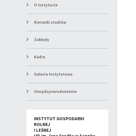
O Instytucie
Kierunki studiów
Zakłady
Kadra
Galeria Instytutowa
Umiędzynarodowienie
INSTYTUT GOSPODARKI
ROLNEJ
I LEŚNEJ
UP. im. Jana Grodka w Sanoku